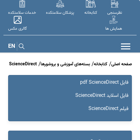
نظرسنجی
کتابخانه
پزشکان سلامتکده
خدمات سلامتکده
همایش ها
گالری عکس
EN
صفحه اصلی
کتابخانه
بسته‌های آموزشی و بروشورها
ScienceDirect
فایل pdf ScienceDirect
فایل اسلاید ScienceDirect
فیلم ScienceDirect