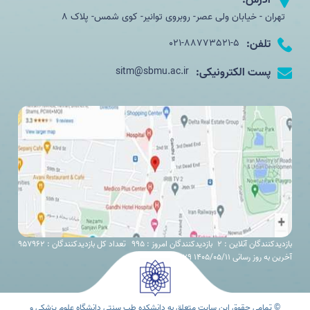
آدرس:
تهران - خیابان ولی عصر- روبروی توانیر- کوی شمس- پلاک 8
تلفن:
021-88773521-5
پست الکترونیکی:
sitm@sbmu.ac.ir
بازدیدکنندگان آنلاین : 2
بازدیدکنندگان امروز : 995
تعداد کل بازدیدکنندگان : 957962
آخرین به روز رسانی 1405/05/11 11:29
© تمامی حقوق این سایت متعلق به دانشکده طب سنتی دانشگاه علوم پزشکی و