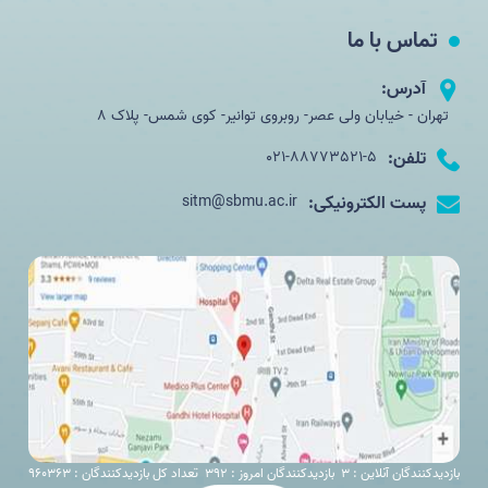
تماس با ما
آدرس:
تهران - خیابان ولی عصر- روبروی توانیر- کوی شمس- پلاک 8
تلفن:
021-88773521-5
پست الکترونیکی:
sitm@sbmu.ac.ir
بازدیدکنندگان آنلاین : 3
بازدیدکنندگان امروز : 392
تعداد کل بازدیدکنندگان : 960363