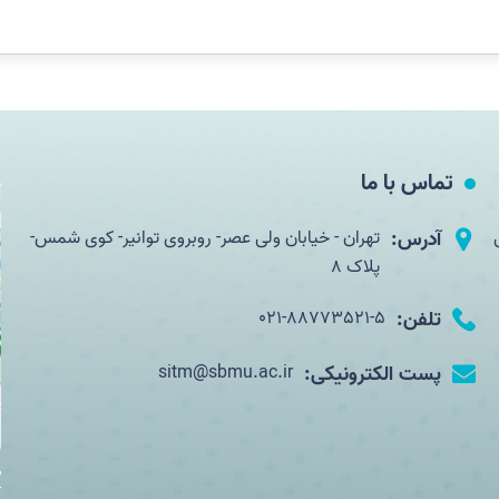
تماس با ما
آدرس:
تهران - خیابان ولی عصر- روبروی توانیر- کوی شمس-
پلاک 8
تلفن:
021-88773521-5
پست الکترونیکی:
sitm@sbmu.ac.ir
ب
آ