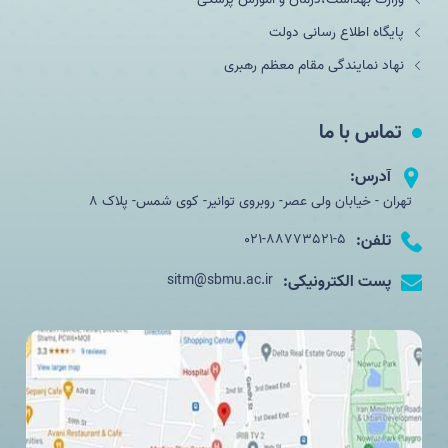
پایگاه اطلاع رسانی دولت
نهاد نمایندگی مقام معظم رهبری
تماس با ما
آدرس:
تهران - خیابان ولی عصر- روبروی توانیر- کوی شمس- پلاک 8
تلفن:
021-88773521-5
پست الکترونیکی:
sitm@sbmu.ac.ir