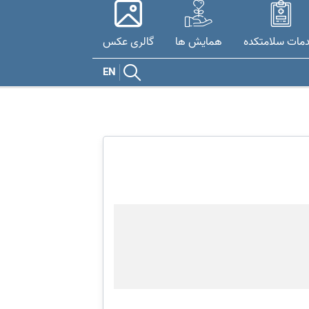
مات سلامتکده
همایش ها
گالری عکس
EN