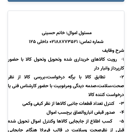
مسئول اموال: خانم حسینی
شماره تماس: 02188773521 داخلی 125
شرح وظایف
1-
رویت کالاهای خریداری شده وتحویل وتحول کالا با حضور
کارپرداز وانبار دار
2-
تطابق کالا با برگه درخواست،بررسی کالا از نظر
صحت،سلامت،صدمه دیدگی ومرغوبیت با حضور کارشناس فنی یا
درخواست کننده کالا
3-
کنترل تعداد قطعات جانبی کالاها از نظر کیفی وکمی
4-
صدور قبض انباروالصاق برچسب اموال
5-
کسب اطلاع از جابجایی کالاها وکنترل اموال تحویل شده
قبلی از نظرصحت وسلامت در قالب فرم16 هنگام جابجایی